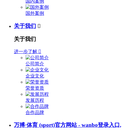
国内案例
国外案例
关于我们

关于我们
进一步了解

公司简介
企业文化
荣誉资质
发展历程
合作品牌
万搏·体育 (sport)官方网站 - wanbo登录入口,